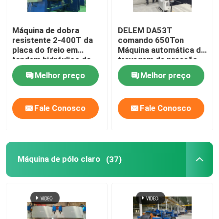
Máquina de dobra
DELEM DA53T
resistente 2-400T da
comando 650Ton
placa do freio em
Máquina automática de
tandem hidráulico da
travagem de pressão
imprensa do
CNC
Melhor preço
Melhor preço
CNC/7000mm
Fale Conosco
Fale Conosco
Máquina de pólo claro
(37)