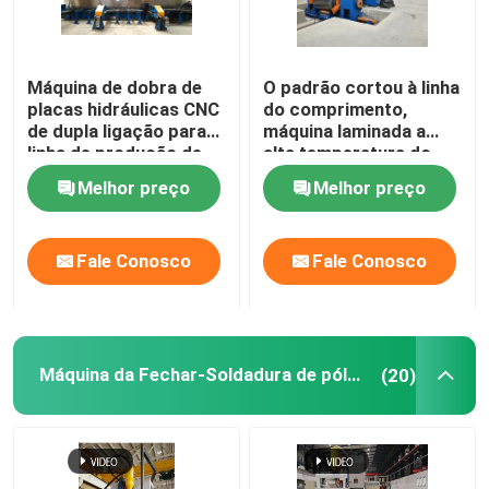
Máquina de dobra de
O padrão cortou à linha
placas hidráulicas CNC
do comprimento,
de dupla ligação para
máquina laminada a
linha de produção de
alta temperatura do
postes de luz
pólo claro de aço
Melhor preço
Melhor preço
suave para 6m 8m 14m
Fale Conosco
Fale Conosco
Máquina da Fechar-Soldadura de pólo claro
(20)