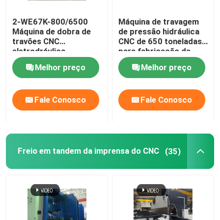
Máquina de soldadura robótico
2-WE67K-800/6500
Máquina de travagem
Máquina de dobra de
de pressão hidráulica
travões CNC
CNC de 650 toneladas
eletrodráulica
para fabricação de
equipamento da galvanização do mergulho quente
postes leves e mastros
Melhor preço
Melhor preço
altos
Fale Conosco
Fale Conosco
Freio em tandem da imprensa do CNC
(35)