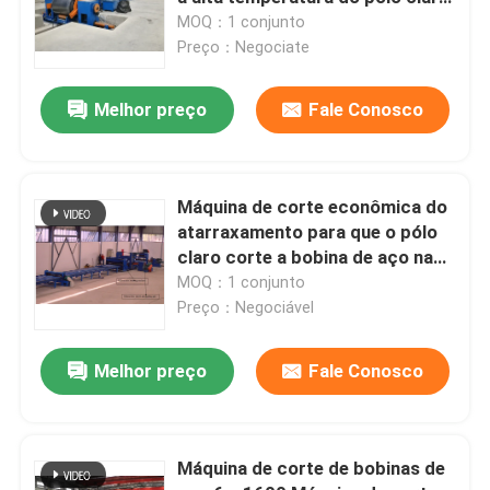
de aço suave para 6m 8m 14m
MOQ：1 conjunto
Preço：Negociate
Visita à fábrica
Melhor preço
Fale Conosco
Controle de qualidade
Contacte-nos
Máquina de corte econômica do
atarraxamento para que o pólo
claro corte a bobina de aço na
Notícias
folha
MOQ：1 conjunto
Preço：Negociável
Casos
Melhor preço
Fale Conosco
Solicitar Orçamento
Máquina de corte de bobinas de
freio da imprensa hidráulica do cnc