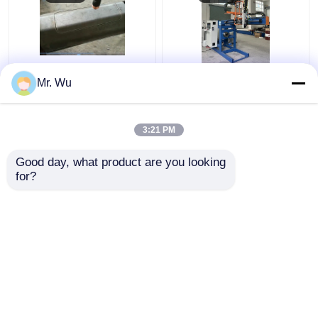
Máquina de corte de
máquina de corte da
Mr. Wu
porta de pólo leve CNC
porta de 350mm
Diâmetro máximo 350
2000mm polo claro
mm Longo de corte
360 graus
3:21 PM
máximo 2000 mm
Melhor preço
Melhor preço
Good day, what product are you looking 
for?
Fale Conosco
Fale Conosco
Veja mais
Casa
Mapa do Site
Fale Conosco
Desktop Site