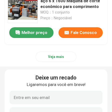
aço 6 x 1600 Máquina de corte
econômico para comprimento
MOQ：1 conjunto
Freio em tandem da imprensa do CNC
Preço：Negociável
Máquina de pólo claro
Melhor preço
Fale Conosco
Máquina da Fechar-Soldadura de pólo claro
Veja mais
Máquina de corte da porta de polo claro
Highmast e máquina de soldadura monopole da emen
Deixe um recado
Ligaremos para você em breve!
cortar a máquina de comprimento
Máquina de corte do atarraxamento