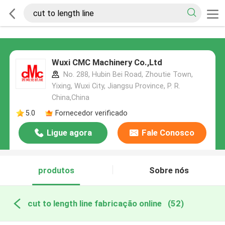
Wuxi CMC Machinery Co.,Ltd
No. 288, Hubin Bei Road, Zhoutie Town,
Yixing, Wuxi City, Jiangsu Province, P. R.
China,China
5.0
Fornecedor verificado
Ligue agora
Fale Conosco
produtos
Sobre nós
cut to length line fabricação online
(52)