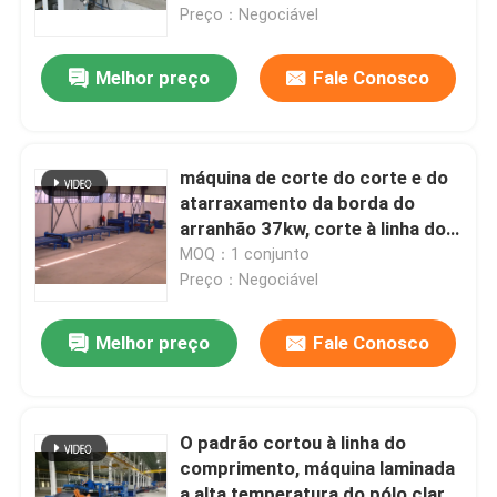
Preço：Negociável
Melhor preço
Fale Conosco
máquina de corte do corte e do
atarraxamento da borda do
arranhão 37kw, corte à linha do
comprimento para o pólo claro
MOQ：1 conjunto
Preço：Negociável
Melhor preço
Fale Conosco
Para casa
Produtos
O padrão cortou à linha do
comprimento, máquina laminada
Sobre nós
a alta temperatura do pólo claro