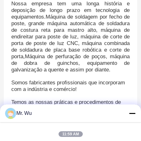
Nossa empresa tem uma longa história e
deposição de longo prazo em tecnologia de
equipamentos.Máquina de soldagem por fecho de
poste, grande máquina automática de soldadura
de costura reta para mastro alto, máquina de
endireitar para poste de luz, máquina de corte de
porta de poste de luz CNC, máquina combinada
de soldadura de placa base robótica e corte de
porta,Máquina de perfuração de poços, máquina
de dobra de guinchos, equipamento de
galvanização a quente e assim por diante.
Somos fabricantes profissionais que incorporam
com a indústria e comércio!
Temos as nossas práticas e procedimentos de
controlo de qualidade que se incorporam na
Mr. Wu
gestão rigorosa do controlo de qualidade do
produto, para garantir que cada produto entregue
ao cliente tenha a mesma alta qualidade.
11:59 AM