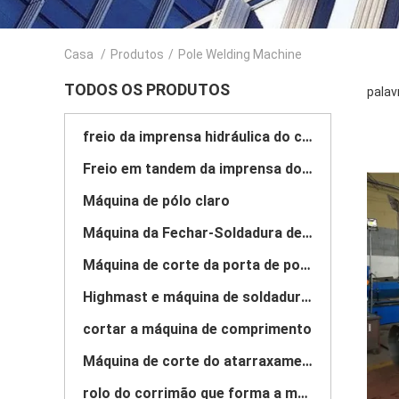
Casa
/
Produtos
/
Pole Welding Machine
TODOS OS PRODUTOS
palav
freio da imprensa hidráulica do cnc
Freio em tandem da imprensa do CNC
Máquina de pólo claro
Máquina da Fechar-Soldadura de pólo claro
Máquina de corte da porta de polo claro
Highmast e máquina de soldadura monopole da emenda
cortar a máquina de comprimento
Máquina de corte do atarraxamento
rolo do corrimão que forma a máquina