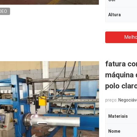
DEO
Altura
Melho
fatura co
máquina 
polo clar
preço:
Negociáv
Materiais
Nome