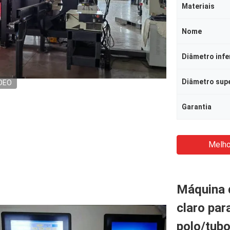
Materiais
Nome
Diâmetro infe
Diâmetro sup
DEO
Garantia
Melho
Máquina 
claro par
polo/tub