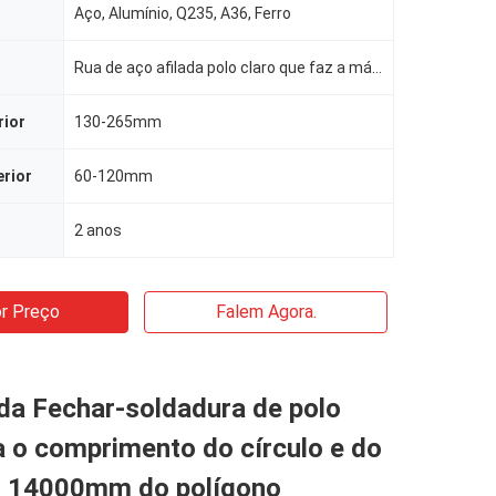
Aço, Alumínio, Q235, A36, Ferro
Rua de aço afilada polo claro que faz a máquina
rior
130-265mm
erior
60-120mm
2 anos
r Preço
Falem Agora.
da Fechar-soldadura de polo
a o comprimento do círculo e do
o 14000mm do polígono