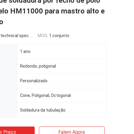
e soldadura por fecho de pólo
elo HM11000 para mastro alto e
o
hnical specification
MOQ:
1 conjunto
1 ano
Redondo, poligonal
Personalizado
Cone, Poligonal, Octogonal
Soldadura da tubulação
r Preço
Falem Agora.