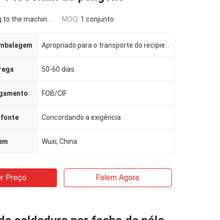
the machine requirement
MOQ:
1 conjunto
embalagem
Apropriado para o transporte do recipiente
rega
50-60 dias
agamento
FOB/CIF
 fonte
Concordando a exigência
gem
Wuxi, China
r Preço
Falem Agora.