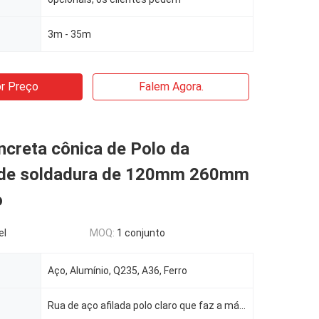
3m - 35m
r Preço
Falem Agora.
ncreta cônica de Polo da
de soldadura de 120mm 260mm
o
el
MOQ:
1 conjunto
Aço, Alumínio, Q235, A36, Ferro
Rua de aço afilada polo claro que faz a máquina