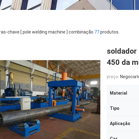
ras-chave [ pole welding machine ] combinação
77
produtos.
soldador
450 da m
preço:
Negociat
Material
Tipo
Aplicação
Cor