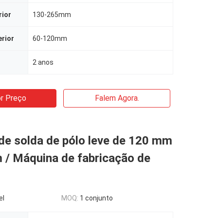
rior
130-265mm
erior
60-120mm
2 anos
r Preço
Falem Agora.
de solda de pólo leve de 120 mm
 / Máquina de fabricação de
el
MOQ:
1 conjunto