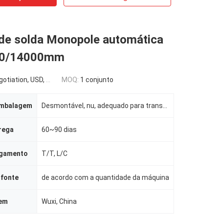
de solda Monopole automática
0/14000mm
 USD, EURO, RMB are acceptable
MOQ:
1 conjunto
embalagem
Desmontável, nu, adequado para transporte em contentor
rega
60~90 dias
agamento
T/T, L/C
 fonte
de acordo com a quantidade da máquina
gem
Wuxi, China