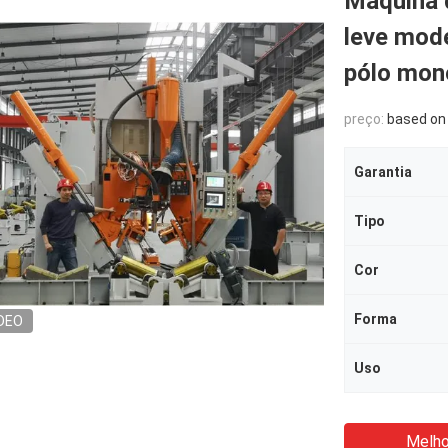
Máquina d
leve mod
pólo mon
preço:
based on tec
Garantia
Tipo
Cor
Forma
DEO
Uso
Melho