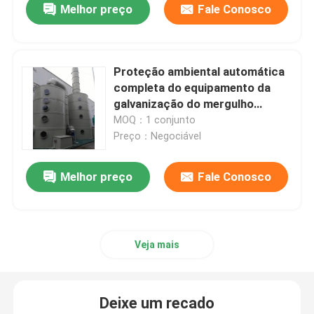
Melhor preço
Fale Conosco
Proteção ambiental automática
completa do equipamento da
galvanização do mergulho
quente
MOQ：1 conjunto
Preço：Negociável
Melhor preço
Fale Conosco
Veja mais
Deixe um recado