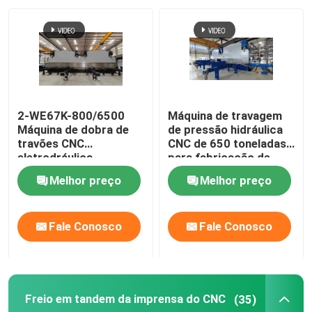
Visita à fábrica
Controle de qualidade
2-WE67K-800/6500
Máquina de travagem
Contacte-nos
Máquina de dobra de
de pressão hidráulica
travões CNC
CNC de 650 toneladas
eletrodráulica
para fabricação de
postes leves e mastros
Notícias
Melhor preço
Melhor preço
altos
Casos
Fale Conosco
Fale Conosco
Solicitar Orçamento
Freio em tandem da imprensa do CNC
(35)
freio da imprensa hidráulica do cnc