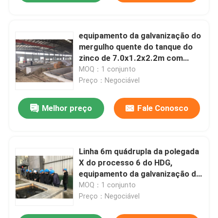
equipamento da galvanização do
mergulho quente do tanque do
zinco de 7.0x1.2x2.2m com
sistema de proteção ambiental
MOQ：1 conjunto
Preço：Negociável
Melhor preço
Fale Conosco
Linha 6m quádrupla da polegada
X do processo 6 do HDG,
equipamento da galvanização do
mergulho quente
MOQ：1 conjunto
Preço：Negociável