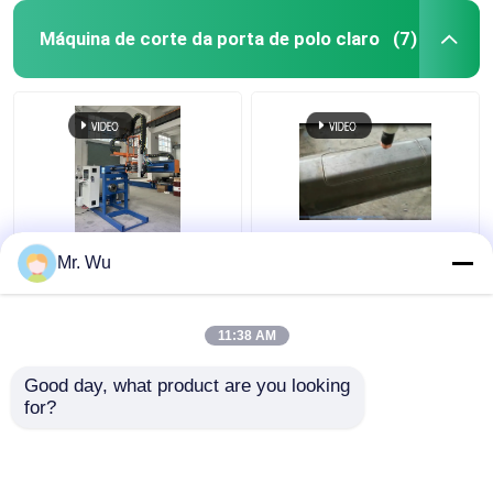
Máquina de corte da porta de polo claro
(7)
máquina de corte da
Máquina de corte de
Mr. Wu
porta de 350mm
porta de pólo leve CNC
2000mm polo claro
Diâmetro máximo 350
360 graus
mm Longo de corte
11:38 AM
máximo 2000 mm
Melhor preço
Melhor preço
Good day, what product are you looking 
for?
Fale Conosco
Fale Conosco