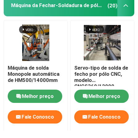
Máquina da Fechar-Soldadura de pólo claro
(20)
Máquina de soldadura robótico
equipamento da galvanização do mergulho quente
Máquina de solda
Servo-tipo de solda de
Monopole automática
fecho por pólo CNC,
de HM500/14000mm
modelo
CNCS360/12000
Melhor preço
Melhor preço
Fale Conosco
Fale Conosco