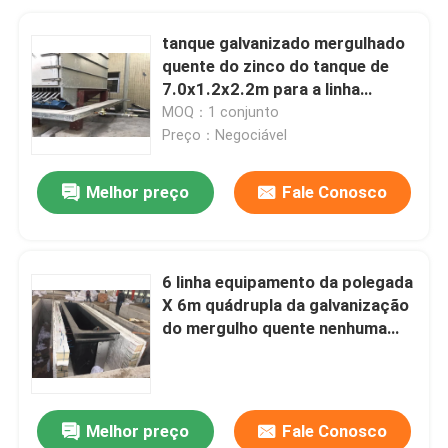
tanque galvanizado mergulhado
quente do zinco do tanque de
7.0x1.2x2.2m para a linha
contínua da galvanização
MOQ：1 conjunto
Preço：Negociável
Melhor preço
Fale Conosco
6 linha equipamento da polegada
X 6m quádrupla da galvanização
do mergulho quente nenhuma
longa vida da poluição
Melhor preço
Fale Conosco