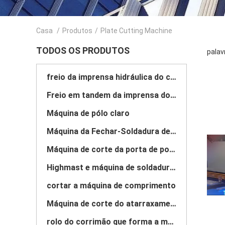
Casa
/
Produtos
/
Plate Cutting Machine
TODOS OS PRODUTOS
palav
freio da imprensa hidráulica do cnc
Freio em tandem da imprensa do CNC
Máquina de pólo claro
Máquina da Fechar-Soldadura de pólo claro
Máquina de corte da porta de polo claro
Highmast e máquina de soldadura monopole da emenda
cortar a máquina de comprimento
Máquina de corte do atarraxamento
rolo do corrimão que forma a máquina