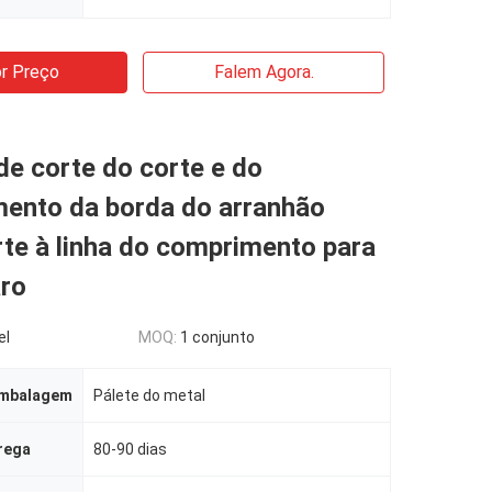
r Preço
Falem Agora.
e corte do corte e do
mento da borda do arranhão
te à linha do comprimento para
aro
el
MOQ:
1 conjunto
embalagem
Pálete do metal
rega
80-90 dias