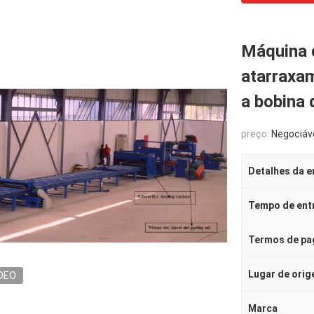
Máquina 
atarraxam
a bobina 
preço:
Negociáv
Detalhes da 
Tempo de ent
Termos de p
Lugar de ori
DEO
Marca