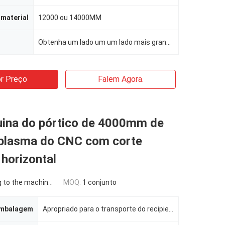
material
12000 ou 14000MM
Obtenha um lado um um lado mais grande menor
r Preço
Falem Agora.
uina do pórtico de 4000mm de
 plasma do CNC com corte
 horizontal
the machine requirement
MOQ:
1 conjunto
embalagem
Apropriado para o transporte do recipiente