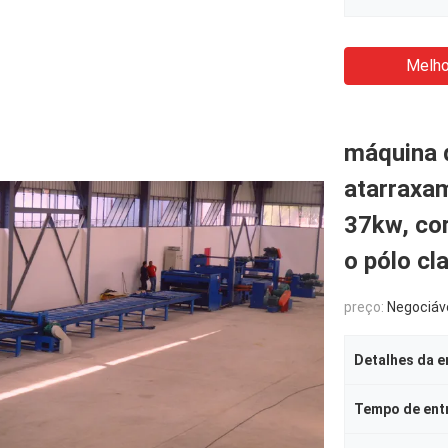
Melho
máquina d
atarraxa
37kw, cor
o pólo cl
preço:
Negociáv
Detalhes da 
Tempo de ent