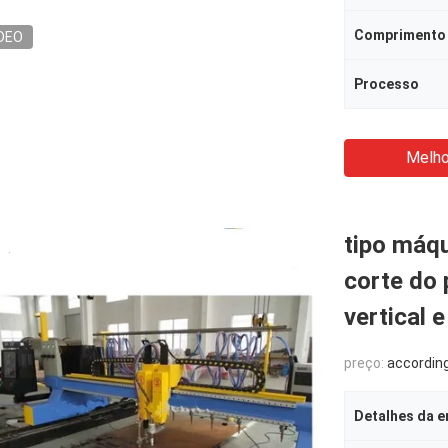
Comprimento 
DEO
Processo
Melho
tipo máq
corte do
vertical e
preço:
according to 
Detalhes da 