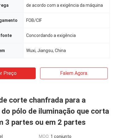
rega
de acordo com a exigência da máquina
agamento
FOB/CIF
 fonte
Concordando a exigência
gem
Wuxi, Jiangsu, China
r Preço
Falem Agora.
de corte chanfrada para a
do pólo de iluminação que corta
m 3 partes ou em 2 partes
el
MOQ:
1 conjunto