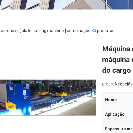
ras-chave [ plate cutting machine ] combinação
80
produtos.
Máquina d
máquina 
do cargo
preço:
Negociáv
Nome
Aplicação
Espessura mat