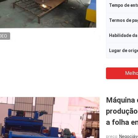
Tempo de ent
Termos de p
Habilidade da
DEO
Lugar de ori
Melho
Máquina 
produção 
a folha e
preço:
Negociáv