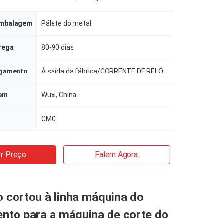
embalagem
Pálete do metal
rega
80-90 dias
agamento
À saída da fábrica/CORRENTE DE RELÓGIO SHANGHAI/CIF
gem
Wuxi, China
CMC
r Preço
Falem Agora.
o cortou à linha máquina do
nto para a máquina de corte do