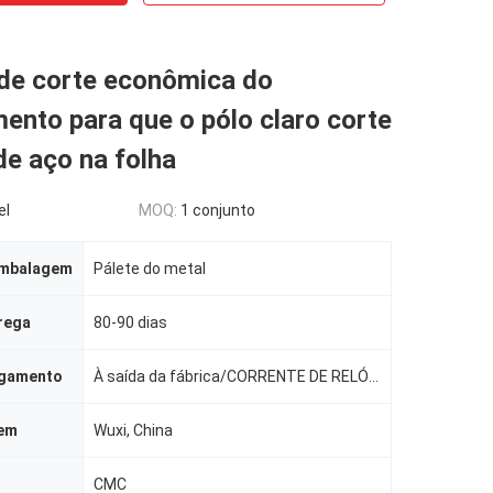
de corte econômica do
ento para que o pólo claro corte
de aço na folha
el
MOQ:
1 conjunto
embalagem
Pálete do metal
rega
80-90 dias
agamento
À saída da fábrica/CORRENTE DE RELÓGIO SHANGHAI/CIF
gem
Wuxi, China
CMC