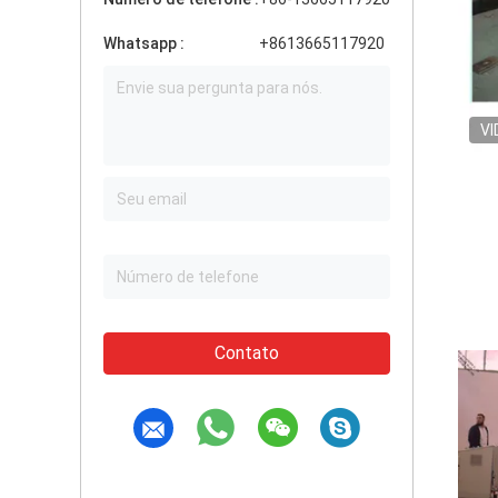
Whatsapp :
+8613665117920
VI
Contato