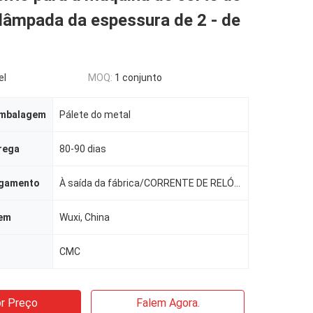
lâmpada da espessura de 2 - de
el
MOQ:
1 conjunto
embalagem
Pálete do metal
rega
80-90 dias
agamento
À saída da fábrica/CORRENTE DE RELÓGIO SHANGHAI/CIF
gem
Wuxi, China
CMC
r Preço
Falem Agora.