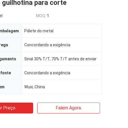
 guilhotina para corte
el
MOQ:
1
embalagem
Pálete do metal
rega
Concordando a exigência
agamento
Sinal 30% T/T, 70% T/T antes de enviar
 fonte
Concordando a exigência
gem
Wuxi, China
r Preço
Falem Agora.