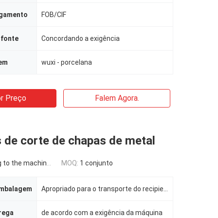
agamento
FOB/CIF
 fonte
Concordando a exigência
gem
wuxi - porcelana
r Preço
Falem Agora.
 de corte de chapas de metal
the machine requirement
MOQ:
1 conjunto
embalagem
Apropriado para o transporte do recipiente
rega
de acordo com a exigência da máquina