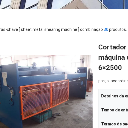
ras-chave [ sheet metal shearing machine ] combinação
30
produtos.
Cortador 
máquina d
6×2500
preço:
according to 
Detalhes da 
Tempo de ent
Termos de p