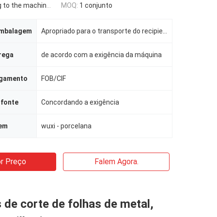
the machine requirement
MOQ:
1 conjunto
embalagem
Apropriado para o transporte do recipiente
rega
de acordo com a exigência da máquina
agamento
FOB/CIF
 fonte
Concordando a exigência
gem
wuxi - porcelana
r Preço
Falem Agora.
de corte de folhas de metal,