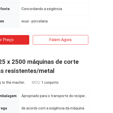
 fonte
Concordando a exigência
gem
wuxi - porcelana
r Preço
Falem Agora.
25 x 2500 máquinas de corte
as resistentes/metal
the machine requirement
MOQ:
1 conjunto
embalagem
Apropriado para o transporte do recipiente
rega
de acordo com a exigência da máquina