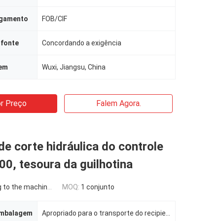
agamento
FOB/CIF
 fonte
Concordando a exigência
gem
Wuxi, Jiangsu, China
r Preço
Falem Agora.
e corte hidráulica do controle
0, tesoura da guilhotina
the machine requirement
MOQ:
1 conjunto
embalagem
Apropriado para o transporte do recipiente