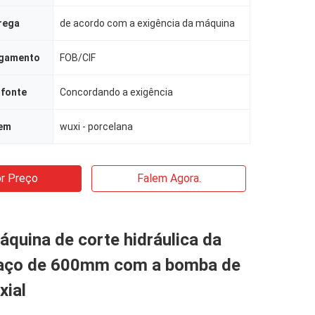
rega
de acordo com a exigência da máquina
agamento
FOB/CIF
 fonte
Concordando a exigência
gem
wuxi - porcelana
r Preço
Falem Agora.
quina de corte hidráulica da
 aço de 600mm com a bomba de
xial