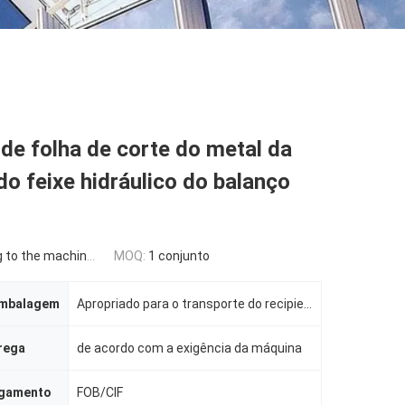
de folha de corte do metal da
o feixe hidráulico do balanço
the machine requirement
MOQ:
1 conjunto
embalagem
Apropriado para o transporte do recipiente
rega
de acordo com a exigência da máquina
agamento
FOB/CIF