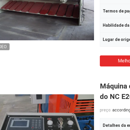
Termos de p
Habilidade da
Lugar de ori
DEO
Melho
Máquina d
do NC E20
preço:
according to 
Detalhes da 