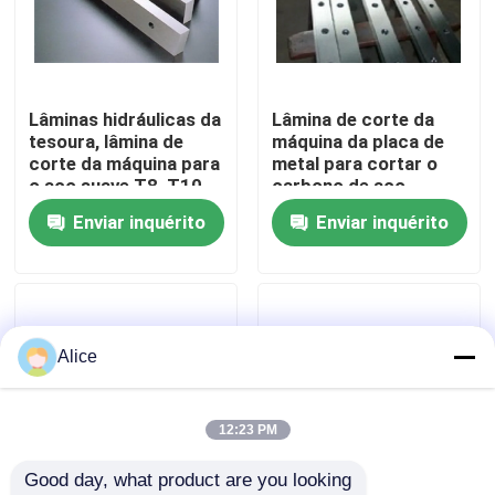
Visita à fábrica
Lâminas hidráulicas da
Lâmina de corte da
Controle de qualidade
tesoura, lâmina de
máquina da placa de
corte da máquina para
metal para cortar o
o aço suave T8, T10
carbono de aço
Contacte-nos
H13/9CrSi
Enviar inquérito
Enviar inquérito
Notícias
Casos
Alice
Solicitar Orçamento
12:23 PM
Good day, what product are you looking 
freio da imprensa hidráulica do cnc