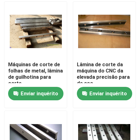
Máquinas de corte de
Lâmina de corte da
folhas de metal, lâmina
máquina do CNC da
de guilhotina para
elevada precisão para
corte
de aço
inoxidável/Cr12MoV
Enviar inquérito
Enviar inquérito
Para casa
Produtos
Sobre nós