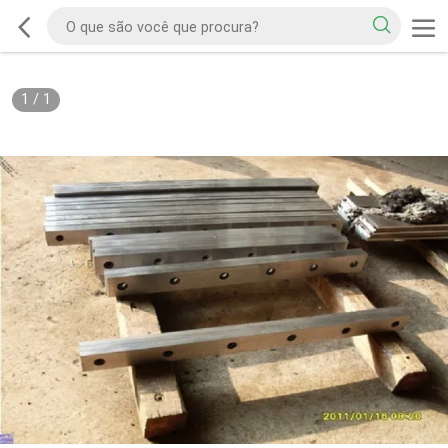
1
/
1