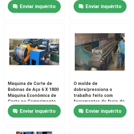
rua
Enviar inquérito
Enviar inquérito
Máquina de Corte de
O molde de
Bobinas de Aço 6 X 1800
dobra/pressiona o
Para casa
Máquina Econômica de
trabalho feito com
Corte no Comprimento
ferramentas do freio de
ferramentas da
Enviar inquérito
Enviar inquérito
Produtos
fabricação do corrimão
da estrada
Sobre nós